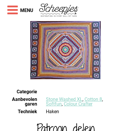
MENU
Categorie
Aanbevolen
Stone Washed XL
,
Cotton 8
,
garen
Softfun
,
Colour Crafter
Techniek
haken
Patroon delen