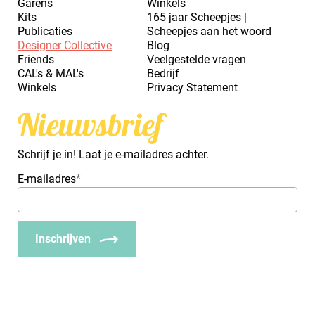
Garens
Winkels
Kits
165 jaar Scheepjes |
Publicaties
Scheepjes aan het woord
Designer Collective
Blog
Friends
Veelgestelde vragen
CAL's & MAL's
Bedrijf
Winkels
Privacy Statement
Nieuwsbrief
Schrijf je in! Laat je e-mailadres achter.
E-mailadres
*
Inschrijven
_Em