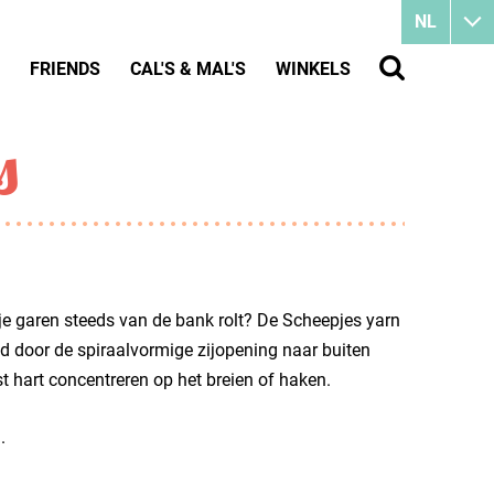
NL
FRIENDS
CAL'S & MAL'S
WINKELS
s
etje garen steeds van de bank rolt? De Scheepjes yarn
ad door de spiraalvormige zijopening naar buiten
st hart concentreren op het breien of haken.
.