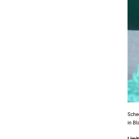
Schee
in Bl
Limit