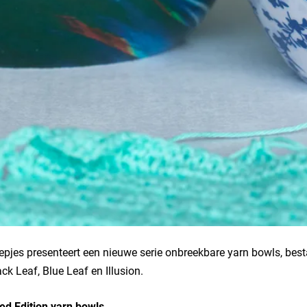
pjes presenteert een nieuwe serie onbreekbare yarn bowls, besta
ack Leaf, Blue Leaf en Illusion.
ed Edition yarn bowls