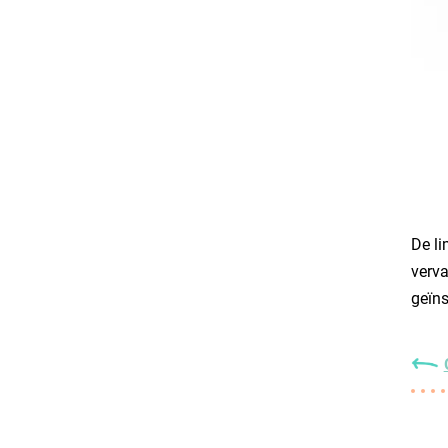
De li
verva
geïns