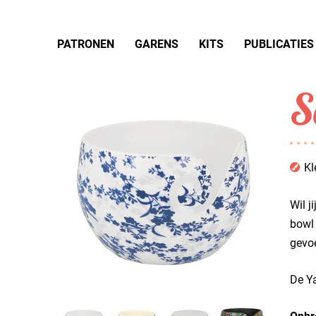
PATRONEN
GARENS
KITS
PUBLICATIES
S
Kl
Wil j
bowl 
gevoe
De Ya