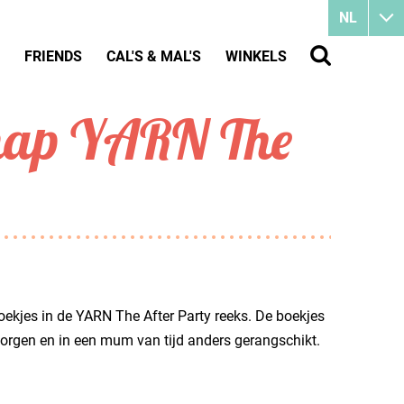
NL
FRIENDS
CAL'S & MAL'S
WINKELS
lmap YARN The
kjes in de YARN The After Party reeks. De boekjes
borgen en in een mum van tijd anders gerangschikt.