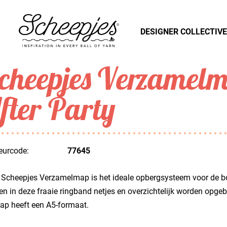
DESIGNER COLLECTIVE
cheepjes Verzame
fter Party
eurcode:
77645
Scheepjes Verzamelmap is het ideale opbergsysteem voor de boe
n in deze fraaie ringband netjes en overzichtelijk worden opge
ap heeft een A5-formaat.