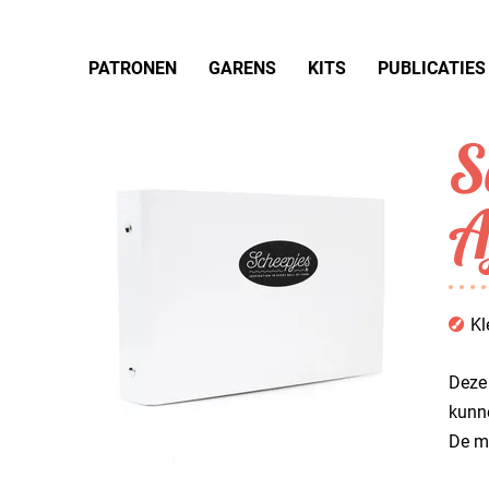
PATRONEN
GARENS
KITS
PUBLICATIES
S
A
Kl
Deze 
kunne
De m