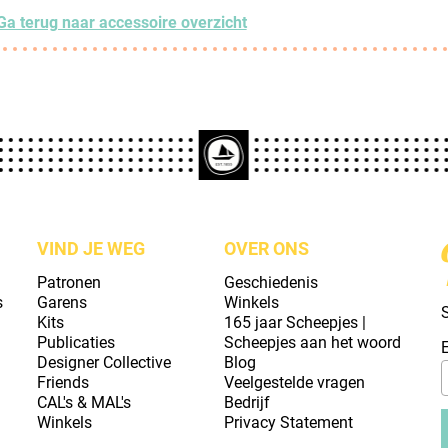
Ga terug naar accessoire overzicht
VIND JE WEG
OVER ONS
Patronen
Geschiedenis
s
Garens
Winkels
S
Kits
165 jaar Scheepjes |
Publicaties
Scheepjes aan het woord
Designer Collective
Blog
Friends
Veelgestelde vragen
CAL's & MAL's
Bedrijf
Winkels
Privacy Statement