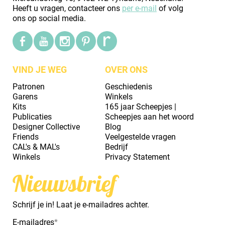
Heeft u vragen, contacteer ons
per e-mail
of volg
ons op social media.
VIND JE WEG
OVER ONS
Patronen
Geschiedenis
Garens
Winkels
Kits
165 jaar Scheepjes |
Publicaties
Scheepjes aan het woord
Designer Collective
Blog
Friends
Veelgestelde vragen
CAL's & MAL's
Bedrijf
Winkels
Privacy Statement
Nieuwsbrief
Schrijf je in! Laat je e-mailadres achter.
E-mailadres
*