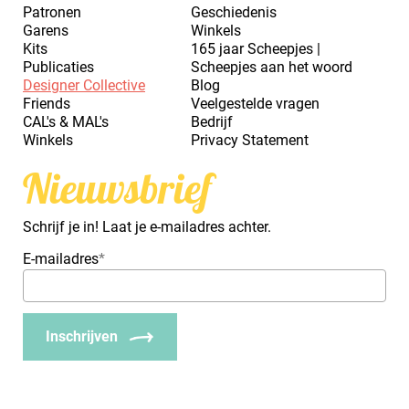
Patronen
Geschiedenis
Garens
Winkels
Kits
165 jaar Scheepjes |
Publicaties
Scheepjes aan het woord
Designer Collective
Blog
Friends
Veelgestelde vragen
CAL's & MAL's
Bedrijf
Winkels
Privacy Statement
Nieuwsbrief
Schrijf je in! Laat je e-mailadres achter.
E-mailadres
*
Inschrijven
_Em