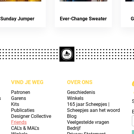
Sunday Jumper
Ever-Change Sweater
G
VIND JE WEG
OVER ONS
Patronen
Geschiedenis
s
Garens
Winkels
S
Kits
165 jaar Scheepjes |
Publicaties
Scheepjes aan het woord
Designer Collective
Blog
Friends
Veelgestelde vragen
CAL's & MAL's
Bedrijf