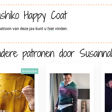
shiko Happy Coat
atroon van deze jas kunt u
hier
vinden.
dere patronen door Susanna
Bookazine