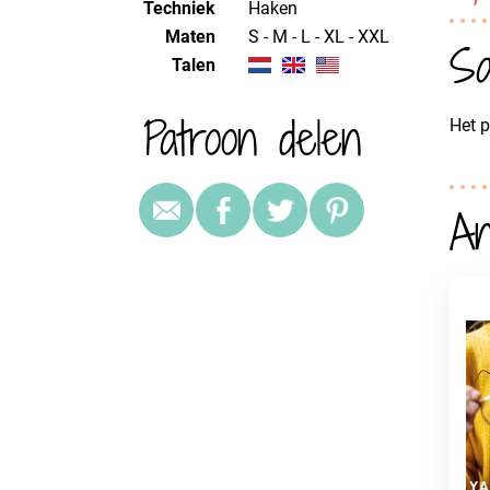
Techniek
haken
Maten
S - M - L - XL - XXL
Sa
Talen
Patroon delen
Het p
An