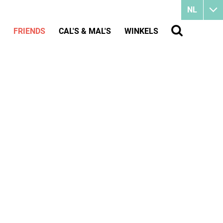
NL
FRIENDS
CAL'S & MAL'S
WINKELS