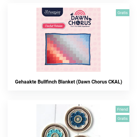
Gratis
Gehaakte Bullfinch Blanket (Dawn Chorus CKAL)
Friend
Gratis