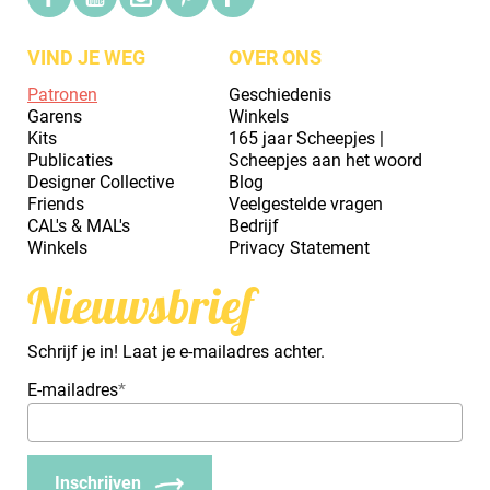
VIND JE WEG
OVER ONS
Patronen
Geschiedenis
Garens
Winkels
Kits
165 jaar Scheepjes |
Publicaties
Scheepjes aan het woord
Designer Collective
Blog
Friends
Veelgestelde vragen
CAL's & MAL's
Bedrijf
Winkels
Privacy Statement
Nieuwsbrief
Schrijf je in! Laat je e-mailadres achter.
E-mailadres
*
Inschrijven