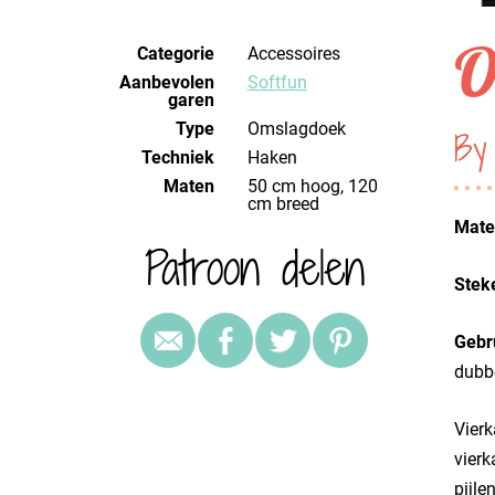
O
Categorie
Accessoires
Aanbevolen
Softfun
garen
Type
Omslagdoek
By
Techniek
haken
Maten
50 cm hoog, 120
cm breed
Mater
Patroon delen
Stek
Gebr
dubbe
Vierk
vierk
pijle