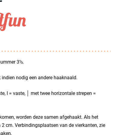
tfun
 nummer 3½.
ik indien nodig een andere haaknaald.
te, I = vaste, │ met twee horizontale strepen =
r komen, worden deze samen afgehaakt. Als het
n 2 cm. Verbindingsplaatsen van de vierkanten, zie
haken.