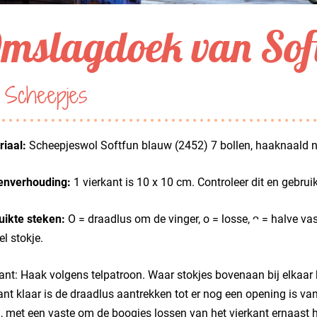
mslagdoek van Sof
 Scheepjes
iaal:
Scheepjeswol Softfun blauw (2452) 7 bollen, haaknaald
enverhouding:
1 vierkant is 10 x 10 cm. Controleer dit en gebru
uikte steken:
O = draadlus om de vinger, o = losse, ᴖ = halve vas
l stokje.
ant: Haak volgens telpatroon. Waar stokjes bovenaan bij elkaa
ant klaar is de draadlus aantrekken tot er nog een opening is va
n, met een vaste om de boogjes lossen van het vierkant ernaast 