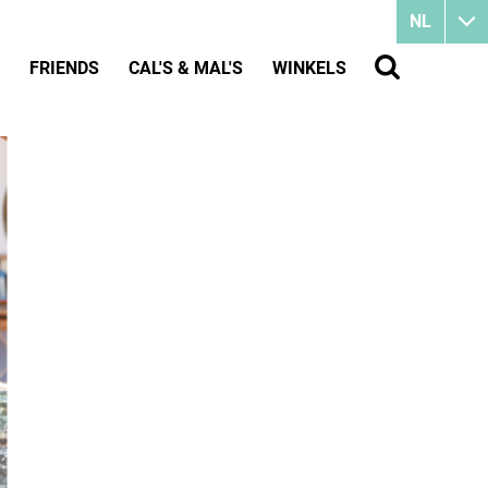
NL
FRIENDS
CAL'S & MAL'S
WINKELS