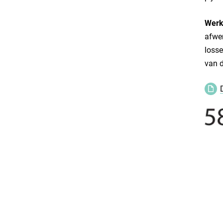
Werk
afwer
losse
van d