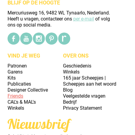
BLIJF OP DE HOOGTE
Mercuriusweg 16, 9482 WL Tynaarlo, Nederland.
Heeft u vragen, contacteer ons
per e-mail
of volg
ons op social media.
VIND JE WEG
OVER ONS
Patronen
Geschiedenis
Garens
Winkels
Kits
165 jaar Scheepjes |
Publicaties
Scheepjes aan het woord
Designer Collective
Blog
Friends
Veelgestelde vragen
CAL's & MAL's
Bedrijf
Winkels
Privacy Statement
Nieuwsbrief