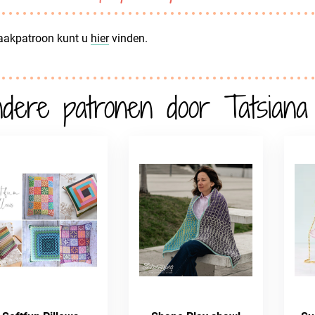
haakpatroon kunt u
hier
vinden.
dere patronen door Tatsiana