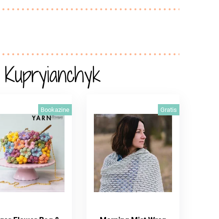
 Kupryianchyk
Bookazine
Gratis