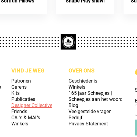
Softfun Pillows
Shape Play shawl
Su
VIND JE WEG
OVER ONS
Patronen
Geschiedenis
s
Garens
Winkels
S
Kits
165 jaar Scheepjes |
Publicaties
Scheepjes aan het woord
Designer Collective
Blog
Friends
Veelgestelde vragen
CAL's & MAL's
Bedrijf
Winkels
Privacy Statement