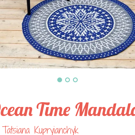
cean Time Mandal
Tatsiana Kupryianchyk