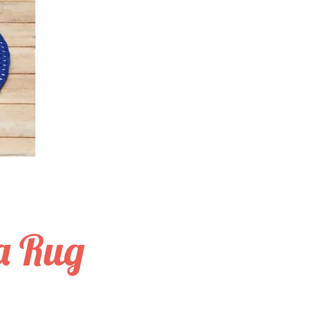
a Rug