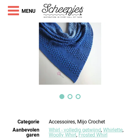
MENU
Categorie
Accessoires, Mijo Crochet
Aanbevolen
Whirl - volledig getwijnd
,
Whirlette
,
garen
Woolly Whirl
,
Frosted Whirl