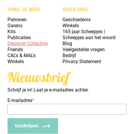
VIND JE WEG
OVER ONS
Patronen
Geschiedenis
Garens
Winkels
Kits
165 jaar Scheepjes |
Publicaties
Scheepjes aan het woord
Designer Collective
Blog
Friends
Veelgestelde vragen
CAL's & MAL's
Bedrijf
Winkels
Privacy Statement
Nieuwsbrief
Schrijf je in! Laat je e-mailadres achter.
E-mailadres
*
Inschrijven