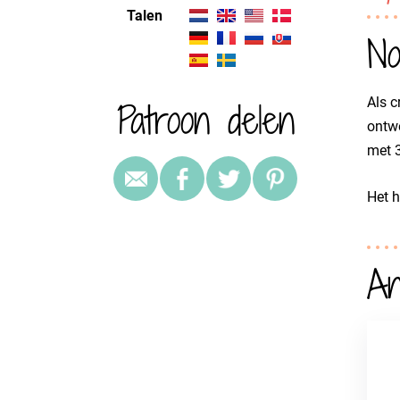
Talen
No
Patroon delen
Als c
ontwe
met 3
Het 
An