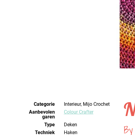
N
Categorie
Interieur, Mijo Crochet
Aanbevolen
Colour Crafter
garen
Type
Deken
By
Techniek
haken