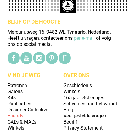
BLIJF OP DE HOOGTE
Mercuriusweg 16, 9482 WL Tynaarlo, Nederland.
Heeft u vragen, contacteer ons
per e-mail
of volg
ons op social media.
VIND JE WEG
OVER ONS
Patronen
Geschiedenis
Garens
Winkels
Kits
165 jaar Scheepjes |
Publicaties
Scheepjes aan het woord
Designer Collective
Blog
Friends
Veelgestelde vragen
CAL's & MAL's
Bedrijf
Winkels
Privacy Statement