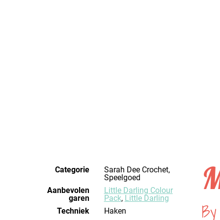
M
Categorie
Sarah Dee Crochet,
Speelgoed
Aanbevolen
Little Darling Colour
garen
Pack
,
Little Darling
By
Techniek
haken