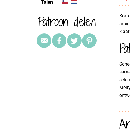
Talen
Patroon delen
Kom h
amigu
klaar
Pa
Schee
samen
selec
Merry
ontwo
An