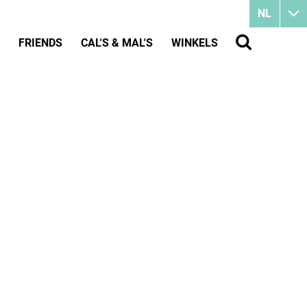
NL
FRIENDS
CAL'S & MAL'S
WINKELS