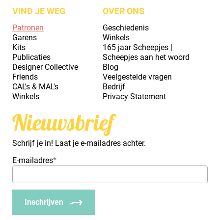
VIND JE WEG
OVER ONS
Patronen
Geschiedenis
Garens
Winkels
Kits
165 jaar Scheepjes |
Publicaties
Scheepjes aan het woord
Designer Collective
Blog
Friends
Veelgestelde vragen
CAL's & MAL's
Bedrijf
Winkels
Privacy Statement
Nieuwsbrief
Schrijf je in! Laat je e-mailadres achter.
E-mailadres
*
Inschrijven