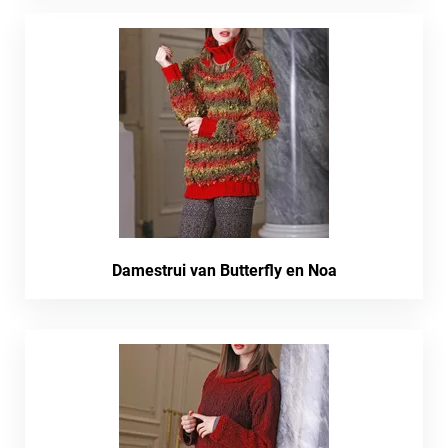
Damestrui van Butterfly en Noa