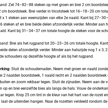
and:
Zet 74–82–88 steken op met groen en brei 2 cm boordsteek,
 cm boordsteek. Brei verder in tricotsteek tot 16–18–20 cm total
3 x 1 steken aan weerszijden van elke 2e naald. Kant bij 27–30
 steken af en brei beide delen afzonderlijk verder. Minder aan hal
ald. Kant bij 31–34–37 cm totale hoogte de steken voor de sch
pand:
Brei als het rugpand tot 20–23–26 cm totale hoogte. Kan
beide delen afzonderlijk verder. Minder aan halszijde nog 1 x 3, 2
de schouders op dezelfde hoogte af als bij het rugpand.
rking:
Sluit de schoudernaden. Neem met groen en naald zonder
ei 2 naalden boordsteek, 1 naald recht en 2 naalden boordsteek 
buiten en zoom rekbaar tegen. Sluit de zijnaden. Neem aan de 
n op en brei eenzelfde bies als langs de hals. Vouw de onderka
ar tegen. Knip 25 cm lint in de kleur van het hart van de rozet e
, laat de uiteinden hangen. Naai de rozetten verdeeld rondom de 