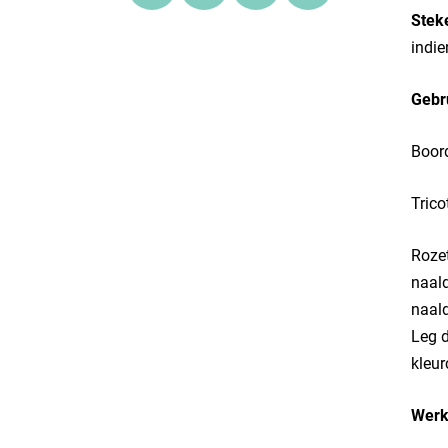
Stek
indie
Gebr
Boord
Trico
Rozet
naald
naald
Leg d
kleur
Werk