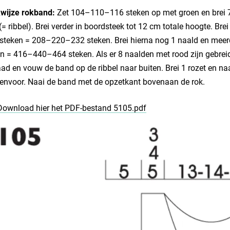
wijze rokband:
Zet 104–110–116 steken op met groen en brei 7
(= ribbel). Brei verder in boordsteek tot 12 cm totale hoogte. Br
 steken = 208–220–232 steken. Brei hierna nog 1 naald en meerd
n = 416–440–464 steken. Als er 8 naalden met rood zijn gebreid
ad en vouw de band op de ribbel naar buiten. Brei 1 rozet en n
envoor. Naai de band met de opzetkant bovenaan de rok.
Download hier het PDF-bestand 5105.pdf