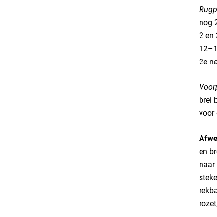
Rugp
nog 2
2 en 
12–16
2e na
Voor
brei 
voor 
Afwe
en br
naar 
steke
rekba
rozet