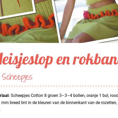
eisjestop en rokban
 Scheepjes
iaal:
Scheepjes Cotton 8 groen 3–3–4 bollen, oranje 1 bol, roodbr
3 mm breed lint in de kleuren van de binnenkant van de rozet
.