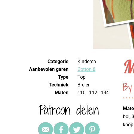
M
Categorie
Kinderen
Aanbevolen garen
Cotton 8
Type
Top
By
Techniek
breien
Maten
110 - 112 - 134
Patroon delen
Mater
bol, 
knop