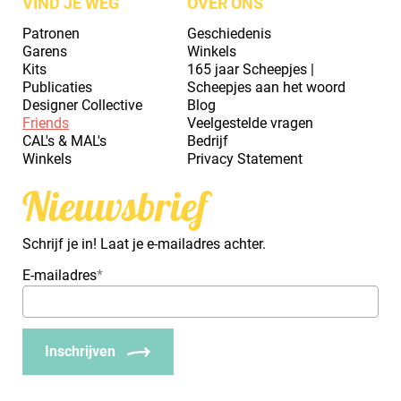
VIND JE WEG
OVER ONS
Patronen
Geschiedenis
Garens
Winkels
Kits
165 jaar Scheepjes |
Publicaties
Scheepjes aan het woord
Designer Collective
Blog
Friends
Veelgestelde vragen
CAL's & MAL's
Bedrijf
Winkels
Privacy Statement
Nieuwsbrief
Schrijf je in! Laat je e-mailadres achter.
E-mailadres
*
Inschrijven