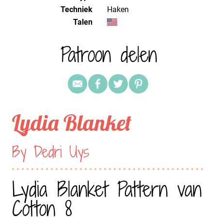
Techniek
haken
Talen
Patroon delen
Lydia Blanket
By Dedri Uys
Lydia Blanket Pattern van
Cotton 8