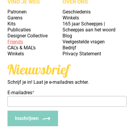
VIND JE WEG
OVER ONS
Patronen
Geschiedenis
Garens
Winkels
Kits
165 jaar Scheepjes |
Publicaties
Scheepjes aan het woord
Designer Collective
Blog
Friends
Veelgestelde vragen
CAL's & MAL's
Bedrijf
Winkels
Privacy Statement
Nieuwsbrief
Schrijf je in! Laat je e-mailadres achter.
E-mailadres
*
Inschrijven