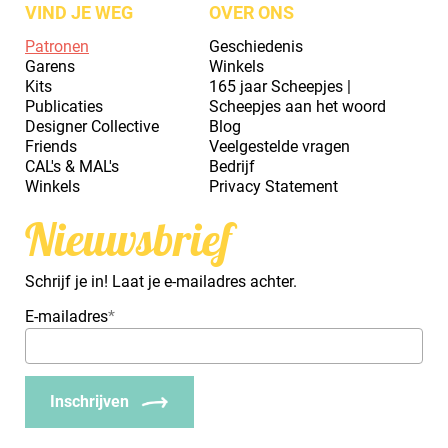
VIND JE WEG
OVER ONS
Patronen
Geschiedenis
Garens
Winkels
Kits
165 jaar Scheepjes |
Publicaties
Scheepjes aan het woord
Designer Collective
Blog
Friends
Veelgestelde vragen
CAL's & MAL's
Bedrijf
Winkels
Privacy Statement
Nieuwsbrief
Schrijf je in! Laat je e-mailadres achter.
E-mailadres
*
Inschrijven