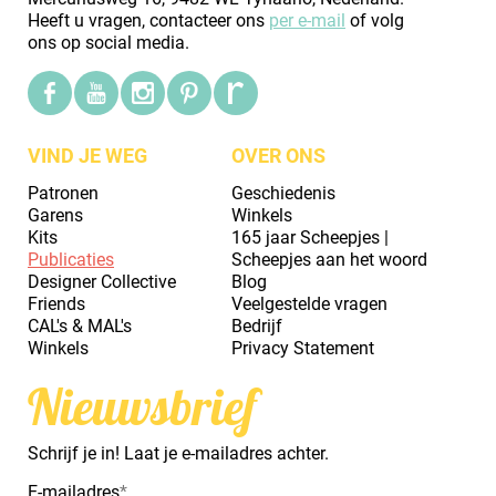
Heeft u vragen, contacteer ons
per e-mail
of volg
ons op social media.
VIND JE WEG
OVER ONS
Patronen
Geschiedenis
Garens
Winkels
Kits
165 jaar Scheepjes |
Publicaties
Scheepjes aan het woord
Designer Collective
Blog
Friends
Veelgestelde vragen
CAL's & MAL's
Bedrijf
Winkels
Privacy Statement
Nieuwsbrief
Schrijf je in! Laat je e-mailadres achter.
E-mailadres
*