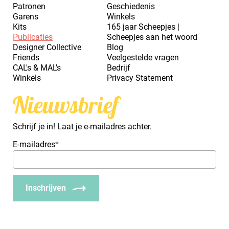
Patronen
Geschiedenis
Garens
Winkels
Kits
165 jaar Scheepjes |
Publicaties
Scheepjes aan het woord
Designer Collective
Blog
Friends
Veelgestelde vragen
CAL's & MAL's
Bedrijf
Winkels
Privacy Statement
Nieuwsbrief
Schrijf je in! Laat je e-mailadres achter.
E-mailadres
*
Inschrijven
_Em