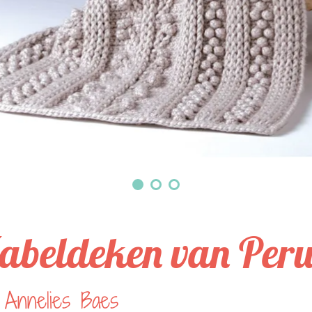
abeldeken van Per
 Annelies Baes