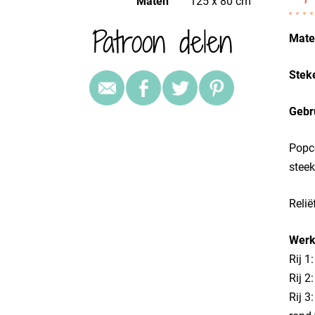
Maten
125 x 80 cm
Patroon delen
Mater
Stek
Gebr
Popco
steek
Relië
Werk
Rij 1
Rij 2
Rij 3