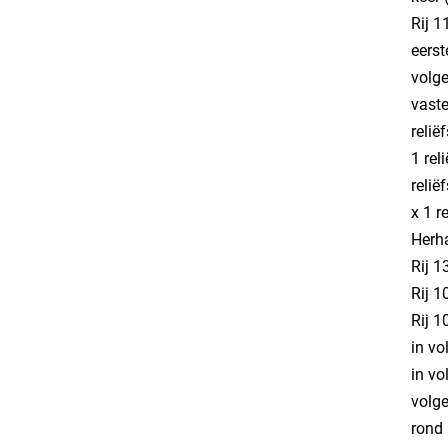
Rij 1
eerst
volge
vaste
relië
1 rel
relië
x 1 r
Herha
Rij 1
Rij 1
Rij 1
in vo
in vo
volge
rond 