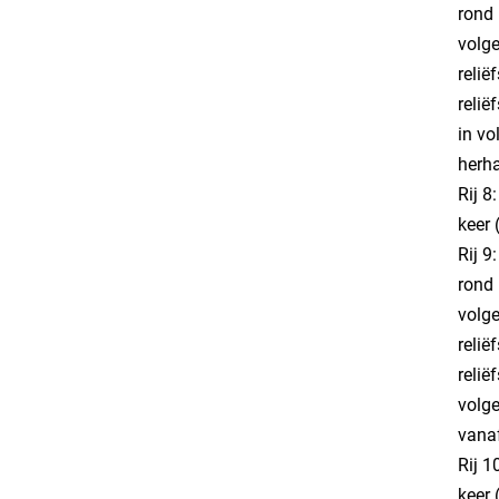
rond 
volge
relië
relië
in vo
herha
Rij 8
keer 
Rij 9
rond 
volge
relië
relië
volge
vanaf
Rij 1
keer 