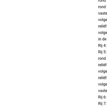
rond 
rond 
vaste
volge
relië
volge
in de
Rij 4
Rij 5
rond 
relië
volge
relië
volge
vaste
Rij 6:
Rij 7