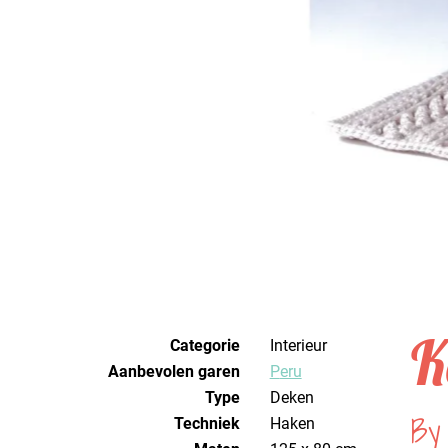
K
Categorie
Interieur
Aanbevolen garen
Peru
Type
Deken
By
Techniek
haken