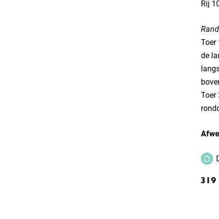
Rij 1
Rand
Toer 
de la
langs
boven
Toer 
rondo
Afwe