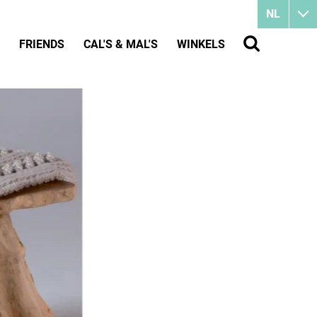
NL
FRIENDS
CAL'S & MAL'S
WINKELS