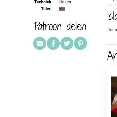
Techniek
haken
Talen
Is
Patroon delen
Het p
An