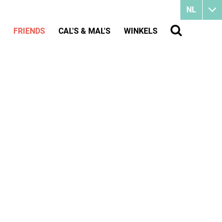
NL
FRIENDS
CAL'S & MAL'S
WINKELS