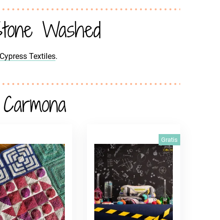
 Stone Washed
Cypress Textiles
.
 Carmona
Gratis