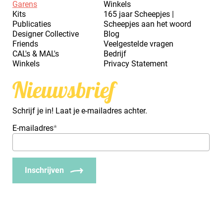
Garens
Winkels
Kits
165 jaar Scheepjes |
Publicaties
Scheepjes aan het woord
Designer Collective
Blog
Friends
Veelgestelde vragen
CAL's & MAL's
Bedrijf
Winkels
Privacy Statement
Nieuwsbrief
Schrijf je in! Laat je e-mailadres achter.
E-mailadres
*
Inschrijven
_Em