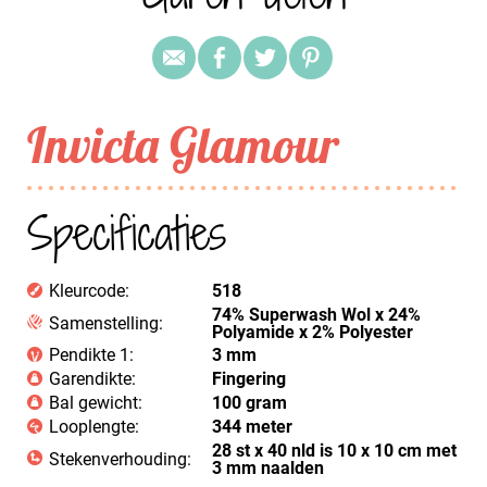
Invicta Glamour
Specificaties
Kleurcode:
518
74% Superwash Wol x 24%
Samenstelling:
Polyamide x 2% Polyester
Pendikte 1:
3 mm
Garendikte:
Fingering
Bal gewicht:
100 gram
Looplengte:
344 meter
28 st x 40 nld is 10 x 10 cm met
Stekenverhouding:
3 mm naalden