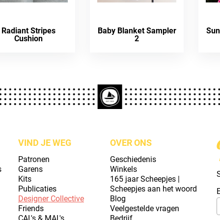
Radiant Stripes
Baby Blanket Sampler
Sun
Cushion
2
VIND JE WEG
OVER ONS
Patronen
Geschiedenis
s
Garens
Winkels
S
Kits
165 jaar Scheepjes |
Publicaties
Scheepjes aan het woord
Designer Collective
Blog
Friends
Veelgestelde vragen
CAL's & MAL's
Bedrijf