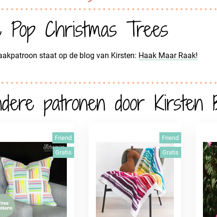
e Pop Christmas Trees
aakpatroon staat op de blog van Kirsten:
Haak Maar Raak!
dere patronen door Kirsten B
Friend
Friend
Gratis
Gratis