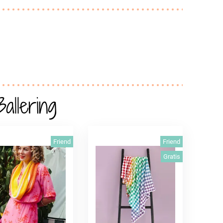
allering
Friend
Friend
Gratis