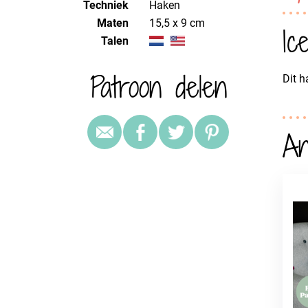
Techniek
haken
Maten
15,5 x 9 cm
Ic
Talen
Patroon delen
Dit h
An