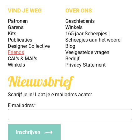
VIND JE WEG
OVER ONS
Patronen
Geschiedenis
Garens
Winkels
Kits
165 jaar Scheepjes |
Publicaties
Scheepjes aan het woord
Designer Collective
Blog
Friends
Veelgestelde vragen
CAL's & MAL's
Bedrijf
Winkels
Privacy Statement
Nieuwsbrief
Schrijf je in! Laat je e-mailadres achter.
E-mailadres
*
Inschrijven