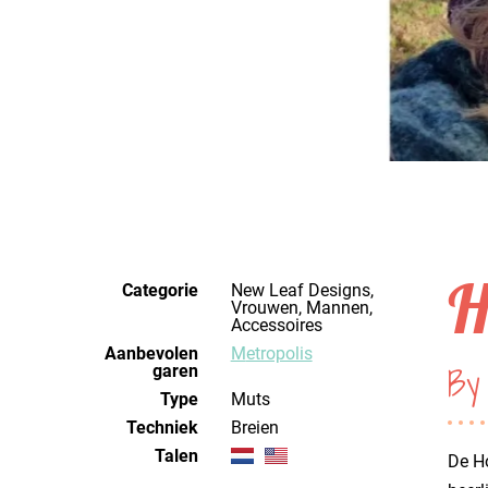
H
Categorie
New Leaf Designs,
Vrouwen, Mannen,
Accessoires
Aanbevolen
Metropolis
By
garen
Type
Muts
Techniek
breien
Talen
De Ho