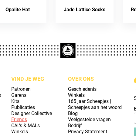
Opalite Hat
Jade Lattice Socks
Re
VIND JE WEG
OVER ONS
Patronen
Geschiedenis
s
Garens
Winkels
S
Kits
165 jaar Scheepjes |
Publicaties
Scheepjes aan het woord
Designer Collective
Blog
Friends
Veelgestelde vragen
CAL's & MAL's
Bedrijf
Winkels
Privacy Statement