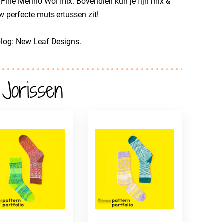
Fine Merino Wol mix. Bovendien kun je fijn mix &
w perfecte muts ertussen zit!
blog:
New Leaf Designs
.
Jorissen