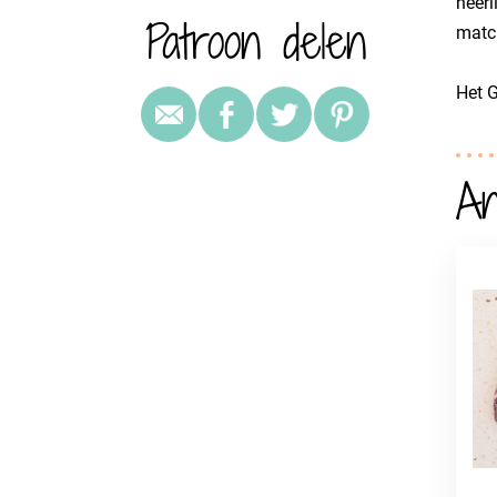
heerl
Patroon delen
match
Het G
An