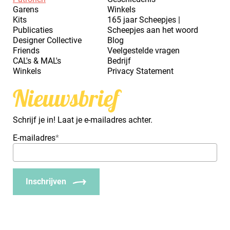
Garens
Winkels
Kits
165 jaar Scheepjes |
Publicaties
Scheepjes aan het woord
Designer Collective
Blog
Friends
Veelgestelde vragen
CAL's & MAL's
Bedrijf
Winkels
Privacy Statement
Nieuwsbrief
Schrijf je in! Laat je e-mailadres achter.
E-mailadres
*
Inschrijven
_Em