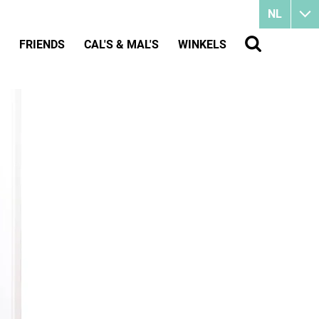
NL
FRIENDS
CAL'S & MAL'S
WINKELS