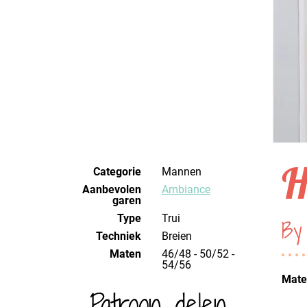
H
Categorie
Mannen
Aanbevolen
Ambiance
garen
Type
Trui
By
Techniek
breien
Maten
46/48 - 50/52 -
54/56
Mater
Patroon delen