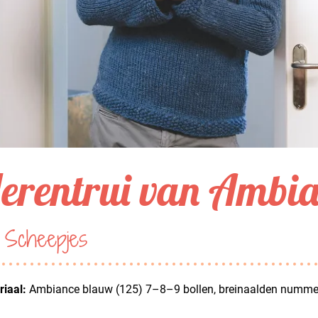
erentrui van Ambi
 Scheepjes
iaal:
Ambiance blauw (125) 7–8–9 bollen, breinaalden nummer