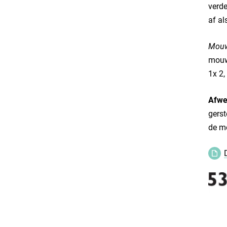
verde
af al
Mouw
mouww
1x 2,
Afwe
gerst
de m