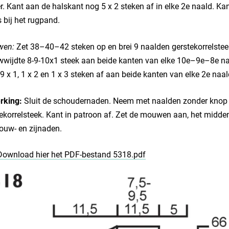
r. Kant aan de halskant nog 5 x 2 steken af in elke 2e naald. K
s bij het rugpand.
en:
Zet 38–40–42 steken op en brei 9 naalden gerstekorrelsteek.
ijdte 8-9-10x1 steek aan beide kanten van elke 10e–9e–8e naa
 9 x 1, 1 x 2 en 1 x 3 steken af aan beide kanten van elke 2e naal
rking:
Sluit de schoudernaden. Neem met naalden zonder knop r
ekorrelsteek. Kant in patroon af. Zet de mouwen aan, het midd
ouw- en zijnaden.
Download hier het PDF-bestand 5318.pdf