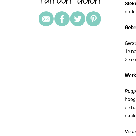
Stek
ande
Gebr
Gerst
1e na
2e en
Werk
Rugp
hoogt
de ha
naald
Voor