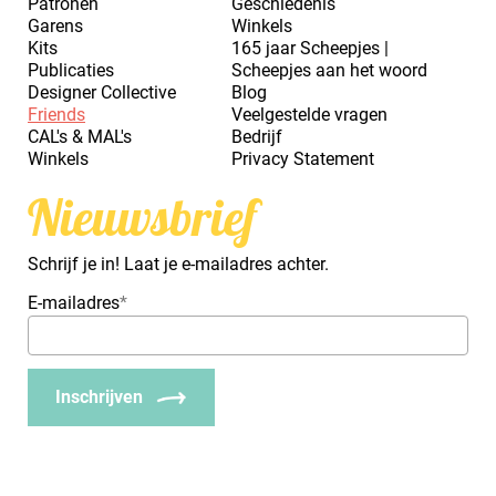
Patronen
Geschiedenis
Garens
Winkels
Kits
165 jaar Scheepjes |
Publicaties
Scheepjes aan het woord
Designer Collective
Blog
Friends
Veelgestelde vragen
CAL's & MAL's
Bedrijf
Winkels
Privacy Statement
Nieuwsbrief
Schrijf je in! Laat je e-mailadres achter.
E-mailadres
*
Inschrijven
_Em