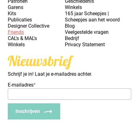
Patronen
Geschiedenis
Garens
Winkels
Kits
165 jaar Scheepjes |
Publicaties
Scheepjes aan het woord
Designer Collective
Blog
Friends
Veelgestelde vragen
CAL's & MAL's
Bedrijf
Winkels
Privacy Statement
Nieuwsbrief
Schrijf je in! Laat je e-mailadres achter.
E-mailadres
*
Inschrijven
_Em