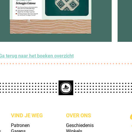
Ga terug naar het boeken overzicht
VIND JE WEG
OVER ONS
Patronen
Geschiedenis
s
Garens
Winkels