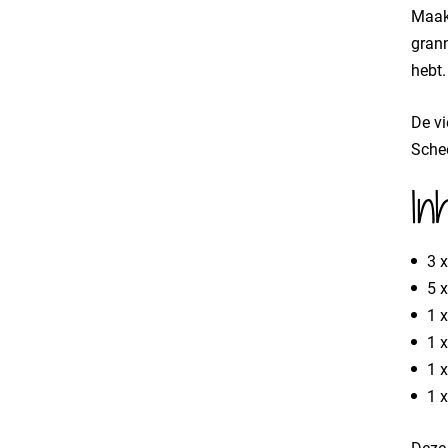
Maak 
grann
hebt.
De vi
Schee
In
3 
5 
1 
1 
1 
1 x