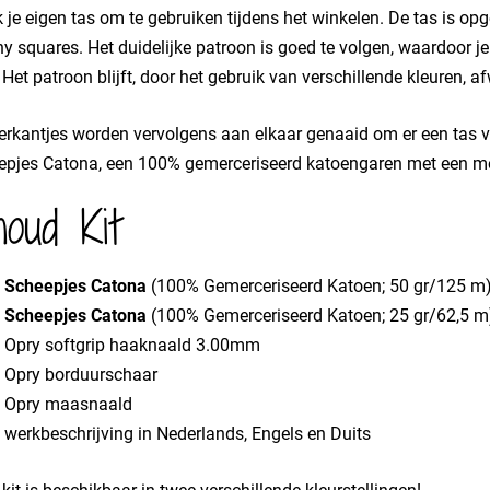
je eigen tas om te gebruiken tijdens het winkelen. De tas is op
y squares. Het duidelijke patroon is goed te volgen, waardoor j
 Het patroon blijft, door het gebruik van verschillende kleuren, a
erkantjes worden vervolgens aan elkaar genaaid om er een tas 
pjes Catona, een 100% gemerceriseerd katoengaren met een moo
houd Kit
x
Scheepjes Catona
(100% Gemerceriseerd Katoen; 50 gr/125 m
x
Scheepjes Catona
(100% Gemerceriseerd Katoen; 25 gr/62,5 m
x Opry softgrip haaknaald 3.00mm
x Opry borduurschaar
x Opry maasnaald
 werkbeschrijving in Nederlands, Engels en Duits