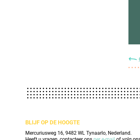
BLIJF OP DE HOOGTE
Mercuriusweg 16, 9482 WL Tynaarlo, Nederland.
Heeft u vragen, contacteer ons
per e-mail
of volg on