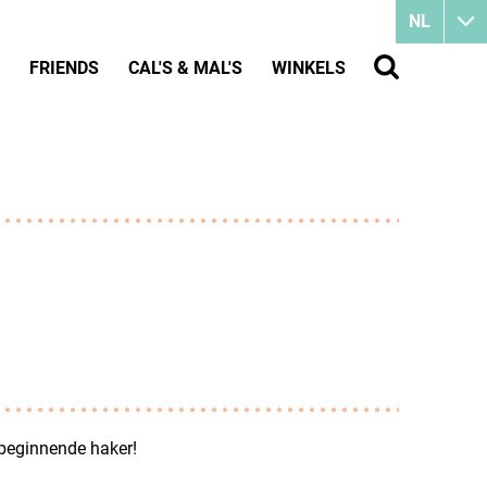
NL
FRIENDS
CAL'S & MAL'S
WINKELS
 beginnende haker!