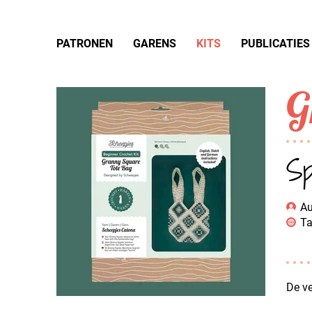
PATRONEN
GARENS
KITS
PUBLICATIES
G
Sp
Au
Ta
De ve