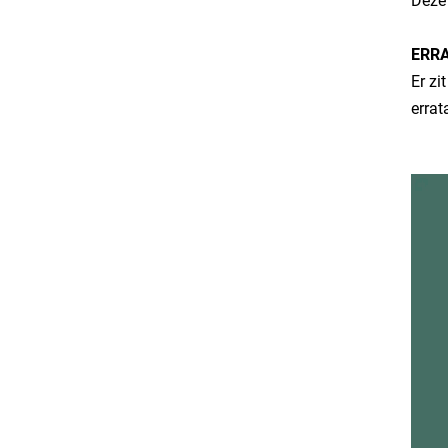
Deze 
​ERR
​Er z
errat