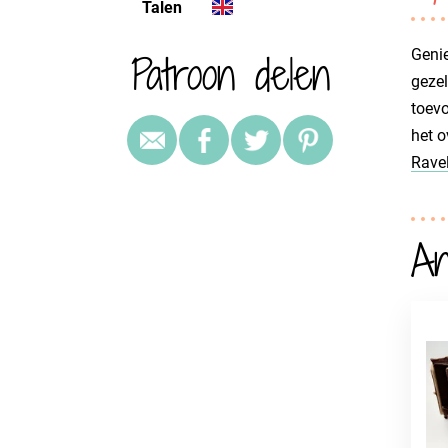
Talen
Patroon delen
Genie
gezel
toevo
het o
Ravel
An