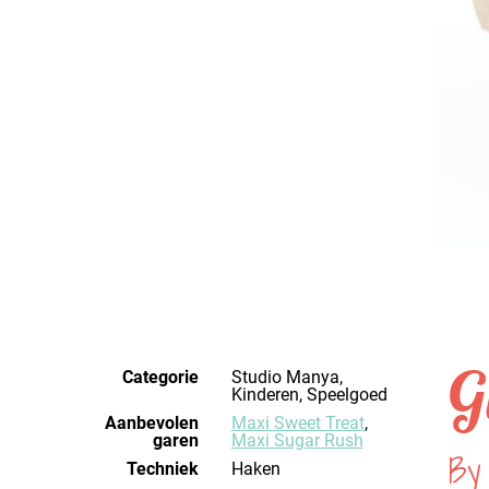
G
Categorie
Studio Manya,
Kinderen, Speelgoed
Aanbevolen
Maxi Sweet Treat
,
garen
Maxi Sugar Rush
By
Techniek
haken