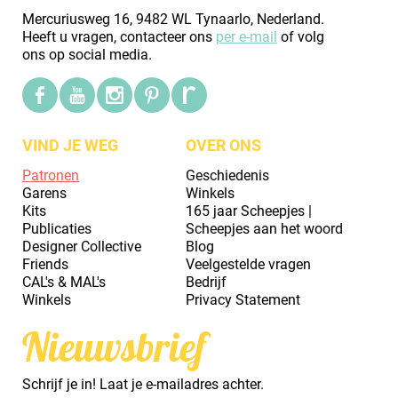
Mercuriusweg 16, 9482 WL Tynaarlo, Nederland.
Heeft u vragen, contacteer ons
per e-mail
of volg
ons op social media.
VIND JE WEG
OVER ONS
Patronen
Geschiedenis
Garens
Winkels
Kits
165 jaar Scheepjes |
Publicaties
Scheepjes aan het woord
Designer Collective
Blog
Friends
Veelgestelde vragen
CAL's & MAL's
Bedrijf
Winkels
Privacy Statement
Nieuwsbrief
Schrijf je in! Laat je e-mailadres achter.