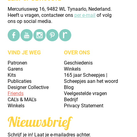
Mercuriusweg 16, 9482 WL Tynaarlo, Nederland.
Heeft u vragen, contacteer ons
per e-mail
of volg
ons op social media.
VIND JE WEG
OVER ONS
Patronen
Geschiedenis
Garens
Winkels
Kits
165 jaar Scheepjes |
Publicaties
Scheepjes aan het woord
Designer Collective
Blog
Friends
Veelgestelde vragen
CAL's & MAL's
Bedrijf
Winkels
Privacy Statement
Nieuwsbrief
Schrijf je in! Laat je e-mailadres achter.