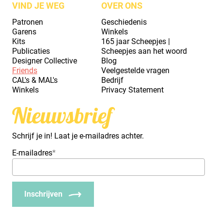
VIND JE WEG
OVER ONS
Patronen
Geschiedenis
Garens
Winkels
Kits
165 jaar Scheepjes |
Publicaties
Scheepjes aan het woord
Designer Collective
Blog
Friends
Veelgestelde vragen
CAL's & MAL's
Bedrijf
Winkels
Privacy Statement
Nieuwsbrief
Schrijf je in! Laat je e-mailadres achter.
E-mailadres
*
Inschrijven