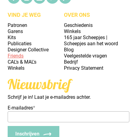
VIND JE WEG
OVER ONS
Patronen
Geschiedenis
Garens
Winkels
Kits
165 jaar Scheepjes |
Publicaties
Scheepjes aan het woord
Designer Collective
Blog
Friends
Veelgestelde vragen
CAL's & MAL's
Bedrijf
Winkels
Privacy Statement
Nieuwsbrief
Schrijf je in! Laat je e-mailadres achter.
E-mailadres
*
Inschrijven