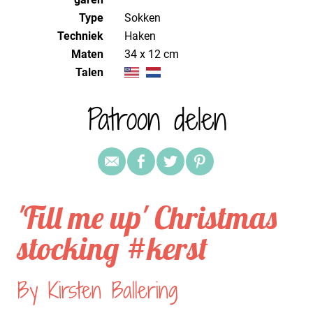
Type
Sokken
Techniek
haken
Maten
34 x 12 cm
Talen
Patroon delen
'Fill me up' Christmas
stocking #kerst
By Kirsten Ballering