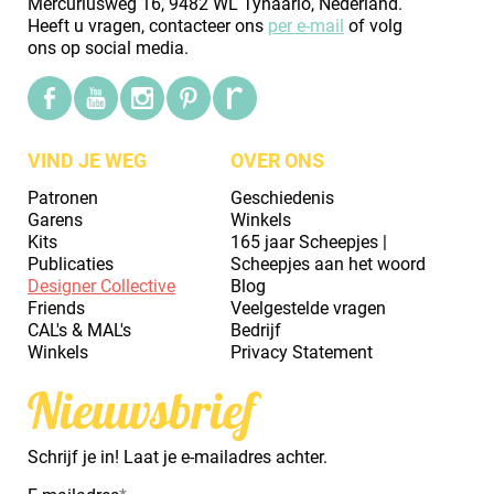
Mercuriusweg 16, 9482 WL Tynaarlo, Nederland.
Heeft u vragen, contacteer ons
per e-mail
of volg
ons op social media.
VIND JE WEG
OVER ONS
Patronen
Geschiedenis
Garens
Winkels
Kits
165 jaar Scheepjes |
Publicaties
Scheepjes aan het woord
Designer Collective
Blog
Friends
Veelgestelde vragen
CAL's & MAL's
Bedrijf
Winkels
Privacy Statement
Nieuwsbrief
Schrijf je in! Laat je e-mailadres achter.