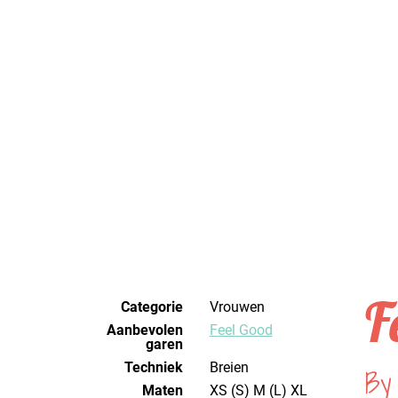
F
Categorie
Vrouwen
Aanbevolen
Feel Good
garen
Techniek
breien
By
Maten
XS (S) M (L) XL