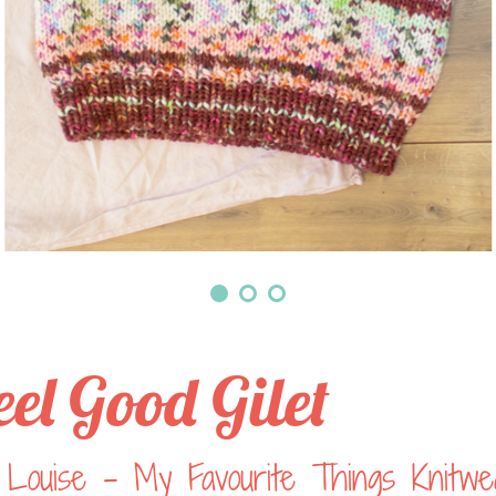
eel Good Gilet
 Louise - My Favourite Things Knitwe