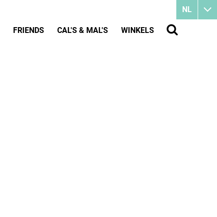
NL
FRIENDS
CAL'S & MAL'S
WINKELS