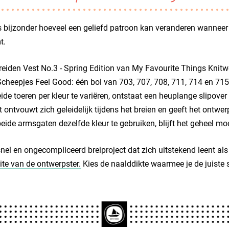
s bijzonder hoeveel een geliefd patroon kan veranderen wanneer 
t.
reiden Vest No.3 - Spring Edition van My Favourite Things Knitw
cheepjes Feel Good: één bol van 703, 707, 708, 711, 714 en 715.
ide toeren per kleur te variëren, ontstaat een heuplange slipover
t ontvouwt zich geleidelijk tijdens het breien en geeft het ontwe
eide armsgaten dezelfde kleur te gebruiken, blijft het geheel moo
nel en ongecompliceerd breiproject dat zich uitstekend leent als
te van de ontwerpster.
Kies de naalddikte waarmee je de juiste