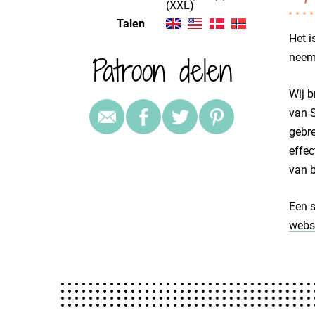
(XXL)
Talen
Het i
Patroon delen
neem
Wij b
van S
gebre
effec
van b
Een s
websi