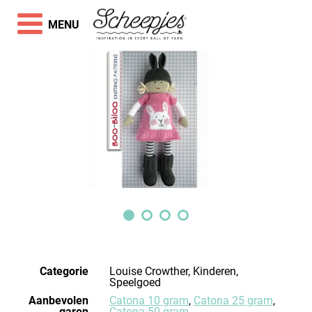
MENU
Categorie
Louise Crowther, Kinderen,
Speelgoed
Aanbevolen
Catona 10 gram
,
Catona 25 gram
,
garen
Catona 50 gram