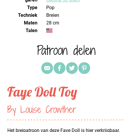
Type
Pop
Techniek
breien
Maten
28 cm
Talen
Patroon delen
Faye Doll Toy
By Louise Crowther
Het breipatroon van deze Faye Doll is
hier
verkrijgbaar.