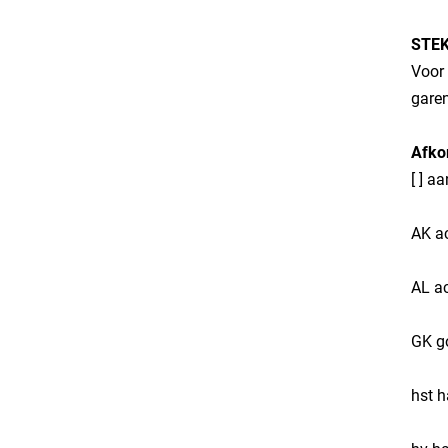
STE
Voor 
garen
Afko
​[ ] 
​AK a
​AL a
​GK 
​hst 