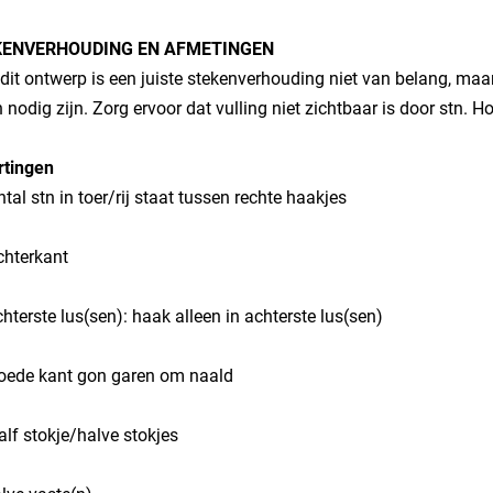
KENVERHOUDING EN AFMETINGEN
dit ontwerp is een juiste stekenverhouding niet van belang, ma
 nodig zijn. Zorg ervoor dat vulling niet zichtbaar is door stn. H
rtingen
aantal stn in toer/rij staat tussen rechte haakjes
chterkant
chterste lus(sen): haak alleen in achterste lus(sen)
goede kant gon garen om naald
half stokje/halve stokjes