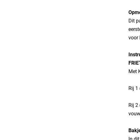
Opme
Dit p
eerst
voor 
Instr
​FRI
Met K
​Rij 
​Rij 
vouw 
Bakj
In di