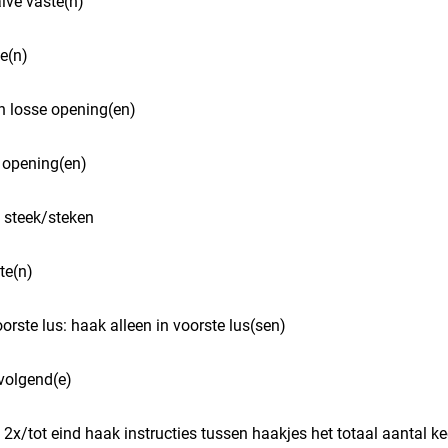
alve vaste(n)
se(n)
en losse opening(en)
 opening(en)
n steek/steken
ste(n)
oorste lus: haak alleen in voorste lus(sen)
 volgend(e)
) 2x/tot eind haak instructies tussen haakjes het totaal aantal 