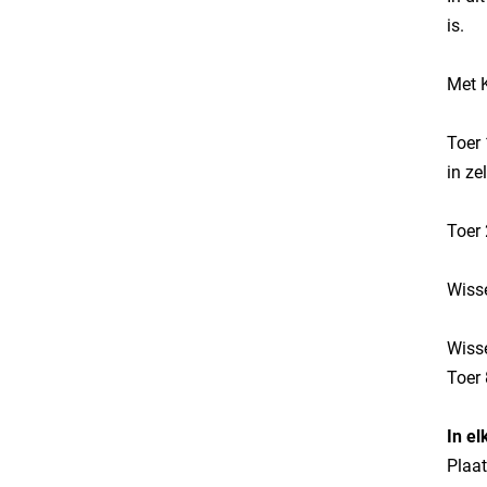
is.
​Met K
​Toer
in zel
​Toer
​Wiss
​Wiss
​Toer
​In e
Plaat