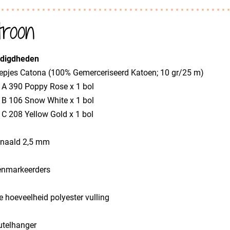
troon
digdheden
epjes Catona (100% Gemerceriseerd Katoen; 10 gr/25 m)
r A 390 Poppy Rose x 1 bol
r B 106 Snow White x 1 bol
r C 208 Yellow Gold x 1 bol
knaald 2,5 mm
kenmarkeerders
ne hoeveelheid polyester vulling
eutelhanger