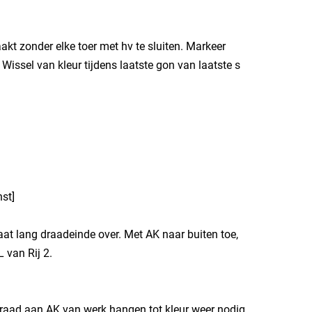
kt zonder elke toer met hv te sluiten. Markeer
. Wissel van kleur tijdens laatste gon van laatste s
hst]
f, laat lang draadeinde over. Met AK naar buiten toe,
 van Rij 2.
t draad aan AK van werk hangen tot kleur weer nodig