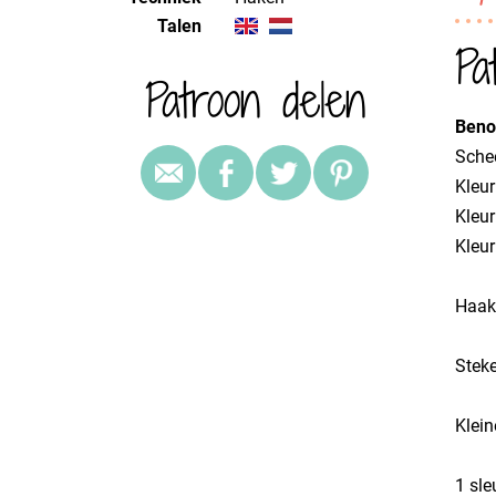
Talen
Pa
Patroon delen
Beno
Sche
​Kleu
​Kleu
​Kleu
​Haa
​Ste
​Klei
​1 sl