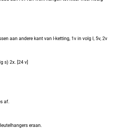
ssen aan andere kant van l-ketting, 1v in volg l, 5v, 2v
g s) 2x. [24 v]
s af.
 sleutelhangers eraan.