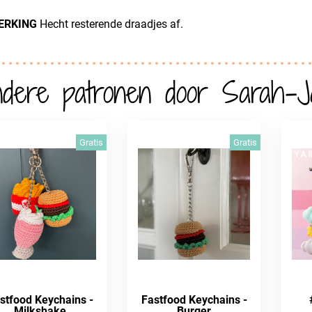
ERKING
Hecht resterende draadjes af.
dere patronen door Sarah-J
Gratis
Gratis
stfood Keychains -
Fastfood Keychains -
Milkshake
Burger