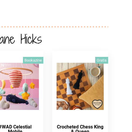
ane Hicks
Bookazine
Gratis
#WAD Celestial
Crocheted Chess King
Mobile
& Queen