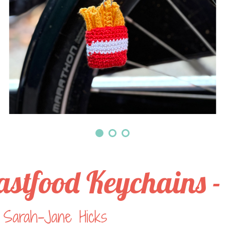
astfood Keychains - 
 Sarah-Jane Hicks