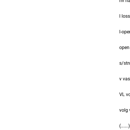
​hv h
​l los
​l-op
​open
​s/st
​v va
​VL v
​volg
​(…….