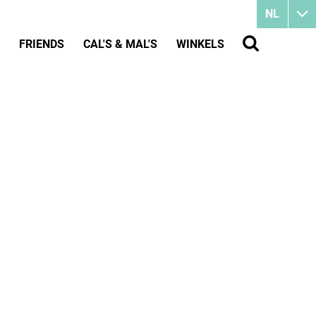
NL
FRIENDS
CAL'S & MAL'S
WINKELS