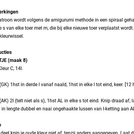
rkingen
atroon wordt volgens de amigurumi methode in een spiraal gehaa
e s van elke toer met m, die bij elke nieuwe toer verplaatst wordt
kleurwissel.
ucties
ETJE (maak 8)
leur C, 14l.
1 (GK) 1hst in derde l vanaf naald, 1hst in elke l tot eind, keer. [12 
2 (AK) 2l (telt niet als s), 1hst AL in elke s tot eind. Knip draad a
in lengte dubbel en naai ongehaakte lussen van l-ketting aan AL
e
t deel knip je oude kleur niet af, tenzij anders aangegeven. Laa