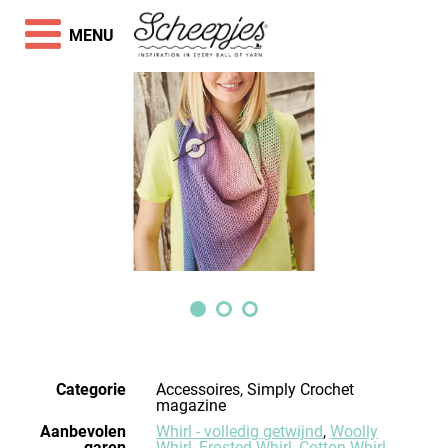
MENU
Categorie
Accessoires, Simply Crochet
magazine
Aanbevolen
Whirl - volledig getwijnd
,
Woolly
garen
Whirl
,
Frosted Whirl
,
Cotton Whirl