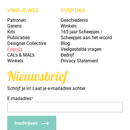
VIND JE WEG
OVER ONS
Patronen
Geschiedenis
Garens
Winkels
Kits
165 jaar Scheepjes |
Publicaties
Scheepjes aan het woord
Designer Collective
Blog
Friends
Veelgestelde vragen
CAL's & MAL's
Bedrijf
Winkels
Privacy Statement
Nieuwsbrief
Schrijf je in! Laat je e-mailadres achter.
E-mailadres
*
Inschrijven