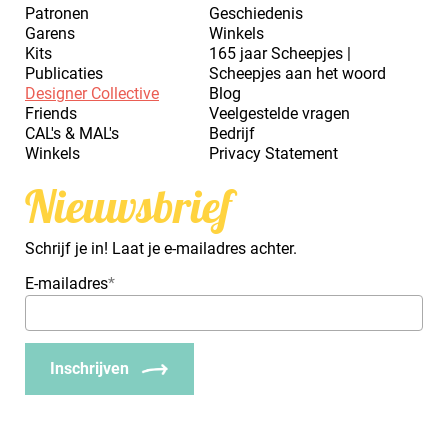
Patronen
Geschiedenis
Garens
Winkels
Kits
165 jaar Scheepjes |
Publicaties
Scheepjes aan het woord
Designer Collective
Blog
Friends
Veelgestelde vragen
CAL's & MAL's
Bedrijf
Winkels
Privacy Statement
Nieuwsbrief
Schrijf je in! Laat je e-mailadres achter.
E-mailadres
*
Inschrijven
_Em