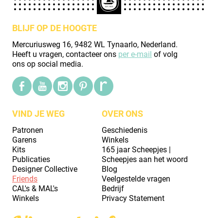
BLIJF OP DE HOOGTE
Mercuriusweg 16, 9482 WL Tynaarlo, Nederland.
Heeft u vragen, contacteer ons
per e-mail
of volg
ons op social media.
VIND JE WEG
OVER ONS
Patronen
Geschiedenis
Garens
Winkels
Kits
165 jaar Scheepjes |
Publicaties
Scheepjes aan het woord
Designer Collective
Blog
Friends
Veelgestelde vragen
CAL's & MAL's
Bedrijf
Winkels
Privacy Statement