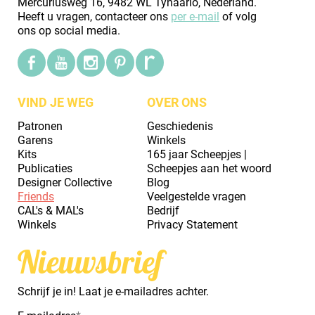
Mercuriusweg 16, 9482 WL Tynaarlo, Nederland.
Heeft u vragen, contacteer ons
per e-mail
of volg
ons op social media.
VIND JE WEG
OVER ONS
Patronen
Geschiedenis
Garens
Winkels
Kits
165 jaar Scheepjes |
Publicaties
Scheepjes aan het woord
Designer Collective
Blog
Friends
Veelgestelde vragen
CAL's & MAL's
Bedrijf
Winkels
Privacy Statement
Nieuwsbrief
Schrijf je in! Laat je e-mailadres achter.