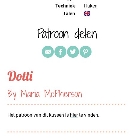
Techniek
haken
Talen
Patroon delen
Dotti
By Maria McPherson
Het patroon van dit kussen is
hier
te vinden.