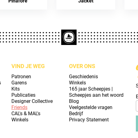
Pinafore
Jacket
VIND JE WEG
OVER ONS
Patronen
Geschiedenis
s
Garens
Winkels
S
Kits
165 jaar Scheepjes |
Publicaties
Scheepjes aan het woord
Designer Collective
Blog
Friends
Veelgestelde vragen
CAL's & MAL's
Bedrijf
Winkels
Privacy Statement