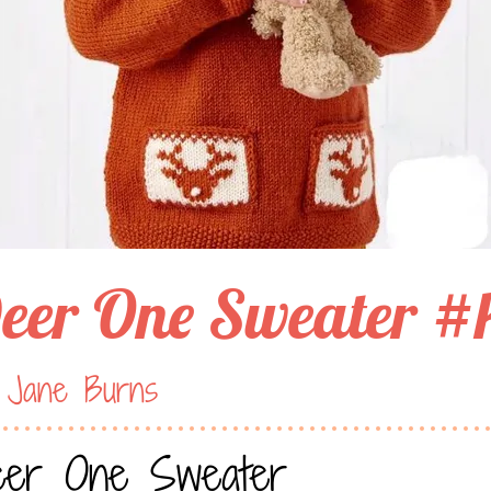
eer One Sweater #
 Jane Burns
er One Sweater