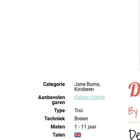
D
Categorie
Jane Burns,
Kinderen
Aanbevolen
Colour Crafter
garen
By
Type
Trui
Techniek
breien
Maten
1 - 11 jaar
De
Talen