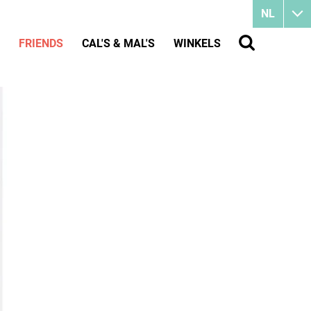
NL
FRIENDS
CAL'S & MAL'S
WINKELS