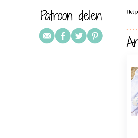
Patroon delen
Het p
An